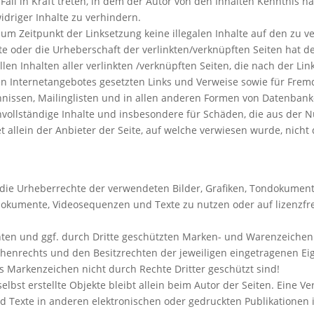
Fall in Kraft treten, in dem der Autor von den Inhalten Kenntnis 
idriger Inhalte zu verhindern.
 zum Zeitpunkt der Linksetzung keine illegalen Inhalte auf den zu 
te oder die Urheberschaft der verlinkten/verknüpften Seiten hat de
allen Inhalten aller verlinkten /verknüpften Seiten, die nach der L
enen Internetangebotes gesetzten Links und Verweise sowie für Fre
hnissen, Mailinglisten und in allen anderen Formen von Datenbanke
 unvollständige Inhalte und insbesondere für Schäden, die aus der
allein der Anbieter der Seite, auf welche verwiesen wurde, nicht d
nen die Urheberrechte der verwendeten Bilder, Grafiken, Tondokume
Tondokumente, Videosequenzen und Texte zu nutzen oder auf lizenz
nten und ggf. durch Dritte geschützten Marken- und Warenzeichen
henrechts und den Besitzrechten der jeweiligen eingetragenen Ei
s Markenzeichen nicht durch Rechte Dritter geschützt sind!
selbst erstellte Objekte bleibt allein beim Autor der Seiten. Eine 
 Texte in anderen elektronischen oder gedruckten Publikationen