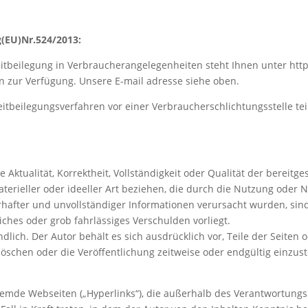
(EU)Nr.524/2013:
tbeilegung in Verbraucherangelegenheiten steht Ihnen unter http
n zur Verfügung. Unsere E-mail adresse siehe oben.
Streitbeilegungsverfahren vor einer Verbraucherschlichtungsstelle t
 Aktualität, Korrektheit, Vollständigkeit oder Qualität der bereit
terieller oder ideeller Art beziehen, die durch die Nutzung oder
hafter und unvollständiger Informationen verursacht wurden, sind
iches oder grob fahrlässiges Verschulden vorliegt.
dlich. Der Autor behält es sich ausdrücklich vor, Teile der Seite
öschen oder die Veröffentlichung zeitweise oder endgültig einzust
fremde Webseiten („Hyperlinks“), die außerhalb des Verantwortungs