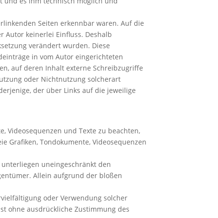
hat und es ihm technisch möglich und
verlinkenden Seiten erkennbar waren. Auf die
r Autor keinerlei Einfluss. Deshalb
inksetzung verändert wurden. Diese
mdeinträge in vom Autor eingerichteten
n, auf deren Inhalt externe Schreibzugriffe
 Nutzung oder Nichtnutzung solcherart
erjenige, der über Links auf die jeweilige
nte, Videosequenzen und Texte zu beachten,
freie Grafiken, Tondokumente, Videosequenzen
 unterliegen uneingeschränkt den
gentümer. Allein aufgrund der bloßen
Vervielfältigung oder Verwendung solcher
 ist ohne ausdrückliche Zustimmung des