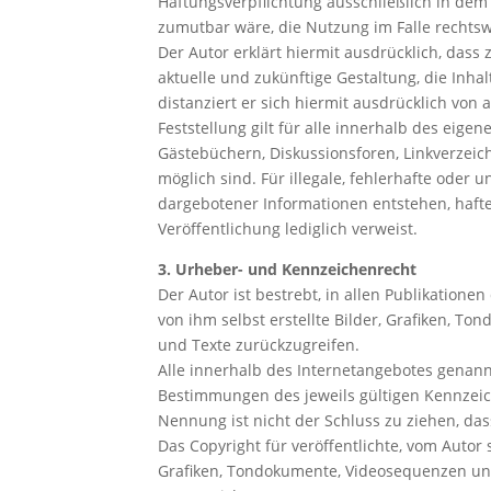
Haftungsverpflichtung ausschließlich in dem 
zumutbar wäre, die Nutzung im Falle rechtsw
Der Autor erklärt hiermit ausdrücklich, dass
aktuelle und zukünftige Gestaltung, die Inhal
distanziert er sich hiermit ausdrücklich von 
Feststellung gilt für alle innerhalb des eig
Gästebüchern, Diskussionsforen, Linkverzeic
möglich sind. Für illegale, fehlerhafte oder
dargebotener Informationen entstehen, haftet 
Veröffentlichung lediglich verweist.
3. Urheber- und Kennzeichenrecht
Der Autor ist bestrebt, in allen Publikatio
von ihm selbst erstellte Bilder, Grafiken, 
und Texte zurückzugreifen.
Alle innerhalb des Internetangebotes genan
Bestimmungen des jeweils gültigen Kennzeic
Nennung ist nicht der Schluss zu ziehen, das
Das Copyright für veröffentlichte, vom Autor 
Grafiken, Tondokumente, Videosequenzen und